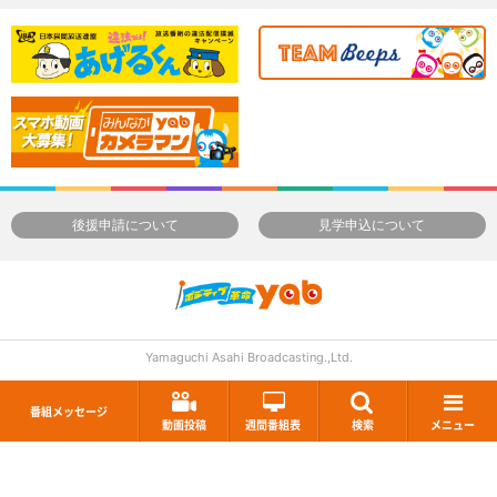
後援申請について
見学申込について
Yamaguchi Asahi Broadcasting.,Ltd.
番組メッセージ
動画投稿
週間番組表
検索
メニュー