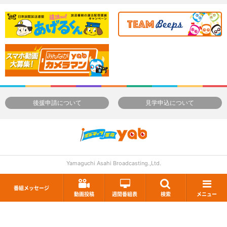
後援申請について
見学申込について
Yamaguchi Asahi Broadcasting.,Ltd.
番組メッセージ
動画投稿
週間番組表
検索
メニュー