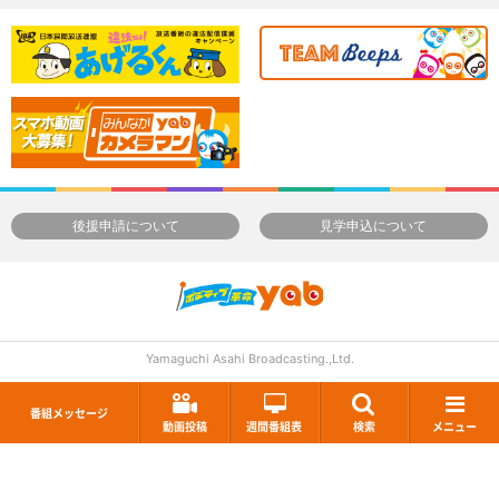
後援申請について
見学申込について
Yamaguchi Asahi Broadcasting.,Ltd.
番組メッセージ
動画投稿
週間番組表
検索
メニュー