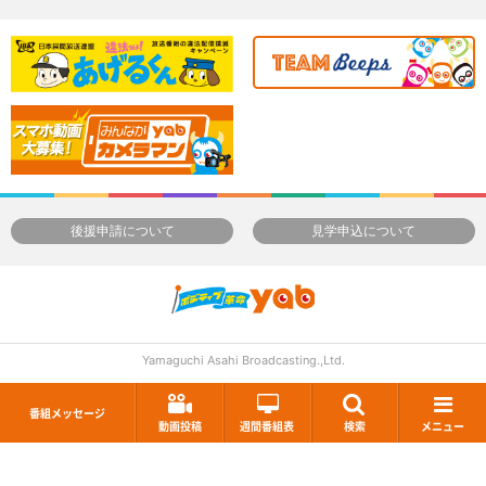
後援申請について
見学申込について
Yamaguchi Asahi Broadcasting.,Ltd.
番組メッセージ
動画投稿
週間番組表
検索
メニュー