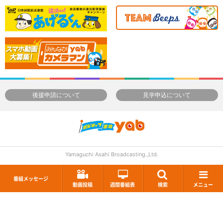
後援申請について
見学申込について
Yamaguchi Asahi Broadcasting.,Ltd.
番組メッセージ
動画投稿
週間番組表
検索
メニュー