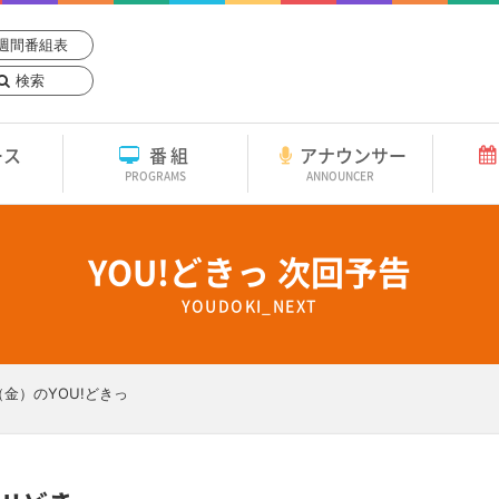
週間番組表
検索
ース
番組
アナウンサー
PROGRAMS
ANNOUNCER
YOU!どきっ 次回予告
YOUDOKI_NEXT
（金）のYOU!どきっ