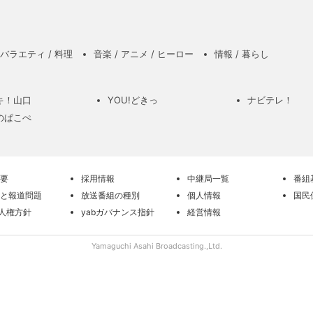
バラエティ / 料理
音楽 / アニメ / ヒーロー
情報 / 暮らし
キ！山口
YOU!どきっ
ナビテレ！
のぱこぺ
要
採用情報
中継局一覧
番組
と報道問題
放送番組の種別
個人情報
国民
の人権方針
yabガバナンス指針
経営情報
Yamaguchi Asahi Broadcasting.,Ltd.