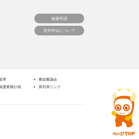
後援申請
見学申込について
基準
番組審議会
保護業務計画
系列局リンク