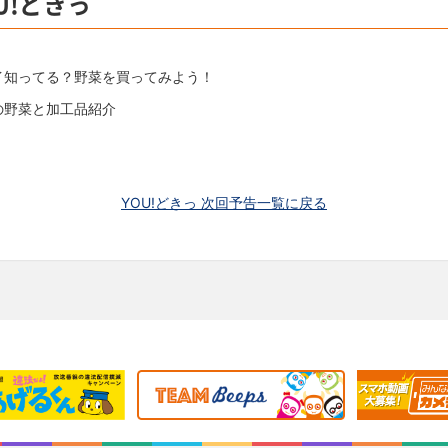
U!どきっ
イ知ってる？野菜を買ってみよう！
の野菜と加工品紹介
」
YOU!どきっ 次回予告一覧に戻る