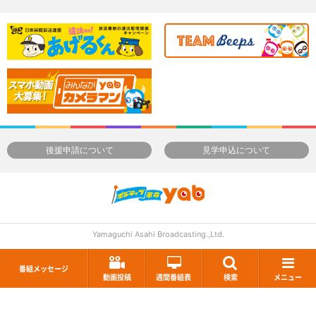
後援申請について
見学申込について
Yamaguchi Asahi Broadcasting.,Ltd.
番組メッセージ
動画投稿
週間番組表
検索
メニュー