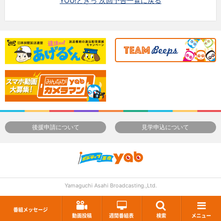
YOU!どきっ 次回予告一覧に戻る
後援申請について
見学申込について
Yamaguchi Asahi Broadcasting.,Ltd.
番組メッセージ
動画投稿
週間番組表
検索
メニュー