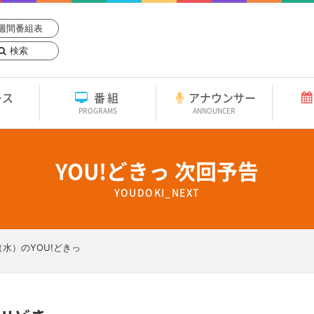
週間番組表
検索
ース
番組
アナウンサー
PROGRAMS
ANNOUNCER
YOU!どきっ 次回予告
YOUDOKI_NEXT
（水）のYOU!どきっ