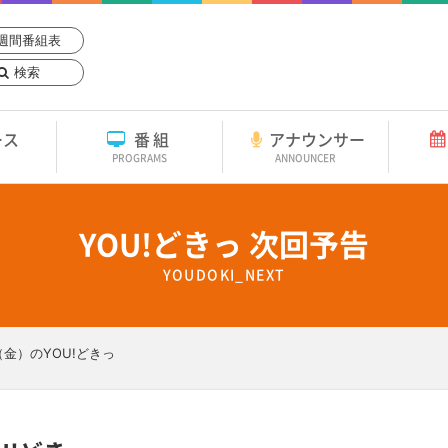
週間番組表
検索
ース
番組
アナウンサー
PROGRAMS
ANNOUNCER
YOU!どきっ 次回予告
YOUDOKI_NEXT
（金）のYOU!どきっ