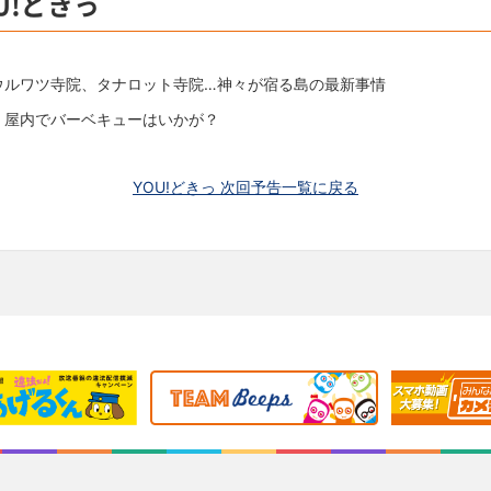
U!どきっ
ウルワツ寺院、タナロット寺院…神々が宿る島の最新事情
！屋内でバーベキューはいかが？
YOU!どきっ 次回予告一覧に戻る