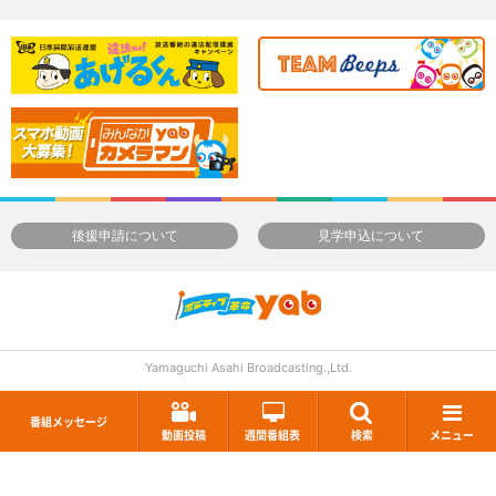
後援申請について
見学申込について
Yamaguchi Asahi Broadcasting.,Ltd.
番組メッセージ
動画投稿
週間番組表
検索
メニュー