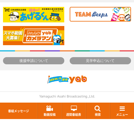
後援申請について
見学申込について
Yamaguchi Asahi Broadcasting.,Ltd.
番組メッセージ
動画投稿
週間番組表
検索
メニュー