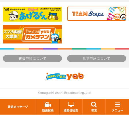
後援申請について
見学申込について
Yamaguchi Asahi Broadcasting.,Ltd.
番組メッセージ
動画投稿
週間番組表
検索
メニュー