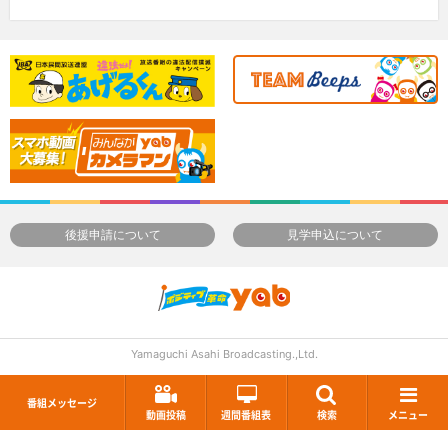
後援申請について
見学申込について
Yamaguchi Asahi Broadcasting.,Ltd.
番組メッセージ
動画投稿
週間番組表
検索
メニュー