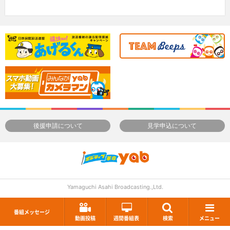
後援申請について
見学申込について
Yamaguchi Asahi Broadcasting.,Ltd.
番組メッセージ
動画投稿
週間番組表
検索
メニュー