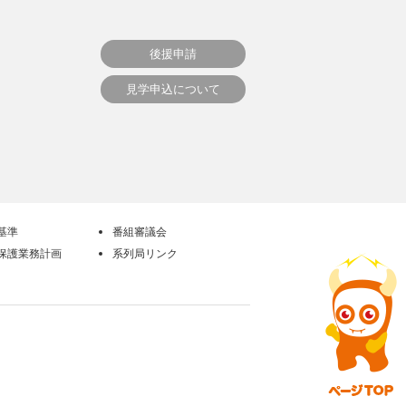
後援申請
見学申込について
基準
番組審議会
保護業務計画
系列局リンク