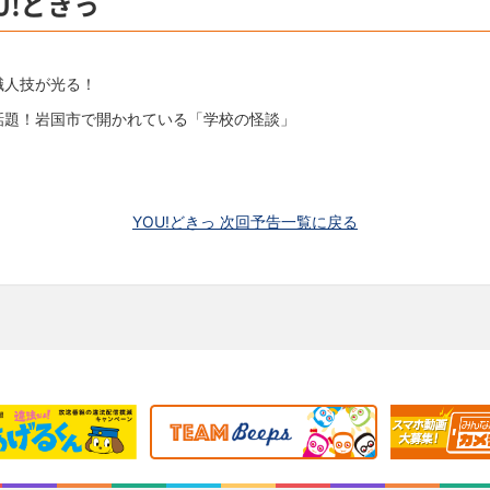
U!どきっ
職人技が光る！
話題！岩国市で開かれている「学校の怪談」
YOU!どきっ 次回予告一覧に戻る