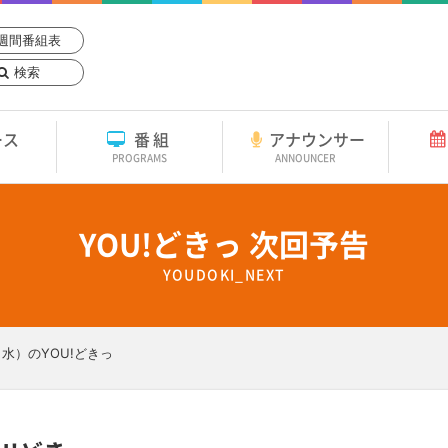
週間番組表
検索
ース
番組
アナウンサー
PROGRAMS
ANNOUNCER
YOU!どきっ 次回予告
YOUDOKI_NEXT
（水）のYOU!どきっ