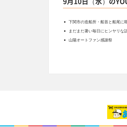
9月10日（水）のYO
下関市の造船所・船首と船尾に
まだまだ暑い毎日にヒンヤリな
山陽オートファン感謝祭