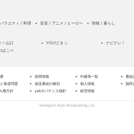
バラエティ / 料理
音楽 / アニメ / ヒーロー
情報 / 暮らし
キ！山口
YOU!どきっ
ナビテレ！
のぱこぺ
要
採用情報
中継局一覧
番組
と報道問題
放送番組の種別
個人情報
国民
の人権方針
yabガバナンス指針
経営情報
Yamaguchi Asahi Broadcasting.,Ltd.