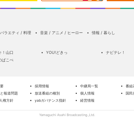
バラエティ / 料理
音楽 / アニメ / ヒーロー
情報 / 暮らし
キ！山口
YOU!どきっ
ナビテレ！
のぱこぺ
要
採用情報
中継局一覧
番組
と報道問題
放送番組の種別
個人情報
国民
の人権方針
yabガバナンス指針
経営情報
Yamaguchi Asahi Broadcasting.,Ltd.