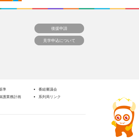
後援申請
見学申込について
基準
番組審議会
保護業務計画
系列局リンク