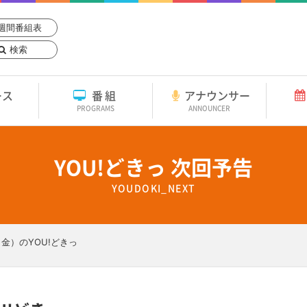
週間番組表
検索
ース
番組
アナウンサー
PROGRAMS
ANNOUNCER
YOU!どきっ 次回予告
YOUDOKI_NEXT
（金）のYOU!どきっ