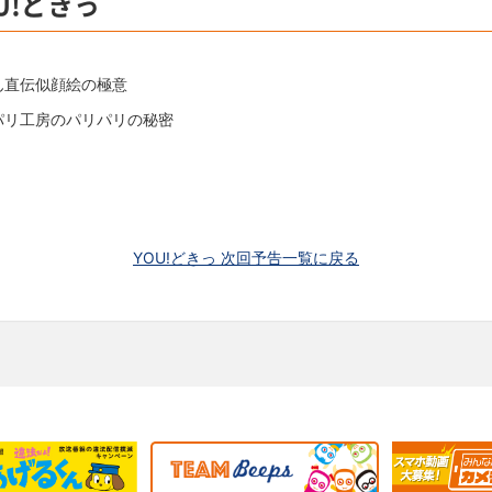
U!どきっ
ん直伝似顔絵の極意
パリ工房のパリパリの秘密
YOU!どきっ 次回予告一覧に戻る