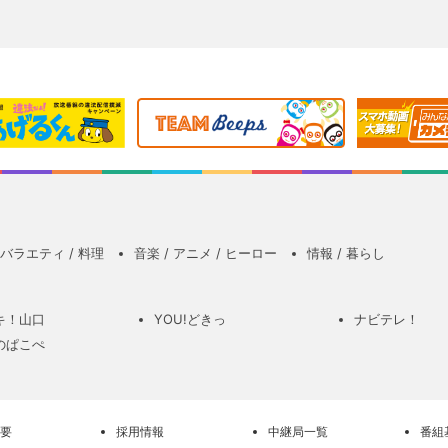
バラエティ / 料理
音楽 / アニメ / ヒーロー
情報 / 暮らし
キ！山口
YOU!どきっ
ナビテレ！
のぱこぺ
要
採用情報
中継局一覧
番組