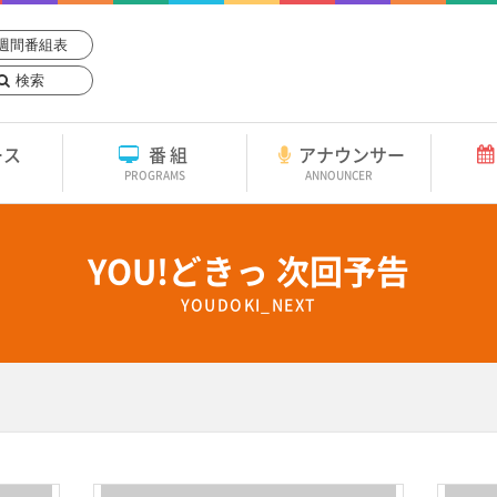
週間番組表
検索
ース
番組
アナウンサー
PROGRAMS
ANNOUNCER
YOU!どきっ 次回予告
YOUDOKI_NEXT