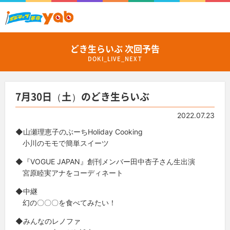
どき生らいぶ 次回予告
DOKI_LIVE_NEXT
7月30日（土）のどき生らいぶ
2022.07.23
◆山瀬理恵子のぶーちHoliday Cooking
小川のモモで簡単スイーツ
◆『VOGUE JAPAN』創刊メンバー田中杏子さん生出演
宮原睦実アナをコーディネート
◆中継
幻の〇〇〇を食べてみたい！
◆みんなのレノファ