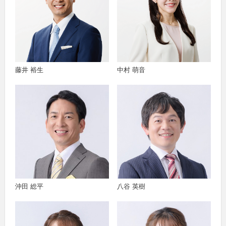
藤井 裕生
中村 萌音
沖田 総平
八谷 英樹