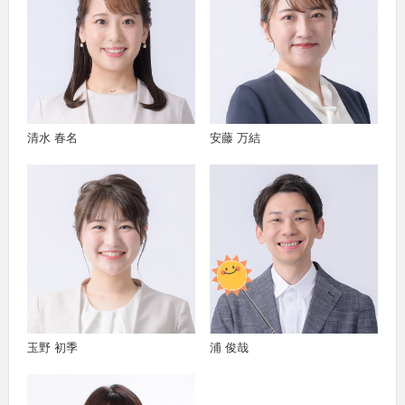
清水 春名
安藤 万結
玉野 初季
浦 俊哉