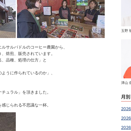
玉野 
エルサルバドルのコーヒー農園から、
き、焙煎、販売されています。
名、品種、処理の仕方」と
のように作られているのか」、
津山 
ナチュラル」を頂きました。
月別
を感じられる不思議な一杯。
2026
2026
202