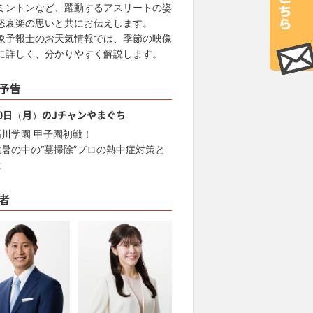
ミントンなど、躍動するアスリートの姿
怒哀楽の思いと共にお伝えします。
象予報士のお天気情報では、季節の映像
に詳しく、分かりやすく解説します。
予告
10日（月）のJチャンやまぐち
高川学園 甲子園初戦！
猛暑の中の“墓掃除”プロの熱中症対策と
は
者