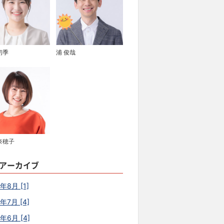
初季
浦 俊哉
奈穂子
アーカイブ
年8月 [1]
年7月 [4]
6年6月 [4]