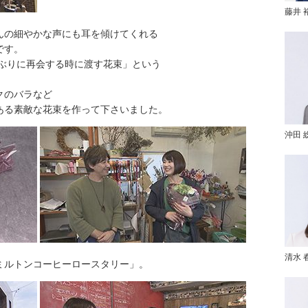
藤井 
んの細やかな声にも耳を傾けてくれる
です。
年ぶりに再会する時に渡す花束」という
、
クのバラなど
ある素敵な花束を作って下さいました。
沖田 
清水 
ミルトンコーヒーロースタリー」。