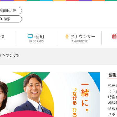
週間番組表
検索
ース
番組
アナウンサー
PROGRAMS
ANNOUNCER
ャンやまぐち
番組
視聴
よう
特集
地域
情報
スポ