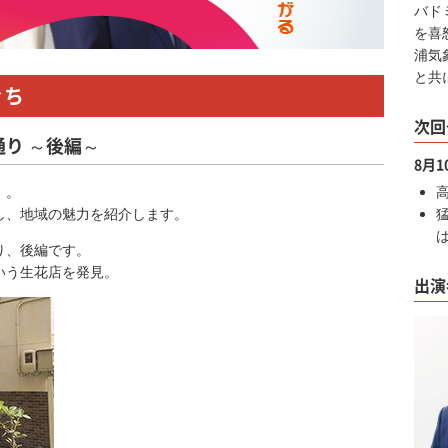
バド
を喜
浦気
と共
ぐち
次回
り ～後編～
8月
」。
し、地域の魅力を紹介します。
り、後編です。
いう生花店を発見。
出演