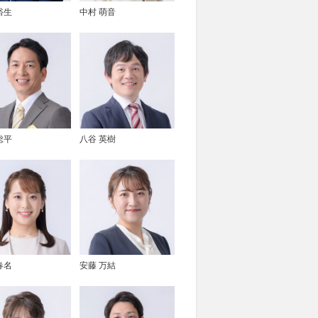
裕生
中村 萌音
総平
八谷 英樹
春名
安藤 万結