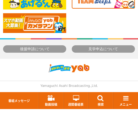
後援申請について
見学申込について
Yamaguchi Asahi Broadcasting.,Ltd.
番組メッセージ
動画投稿
週間番組表
検索
メニュー