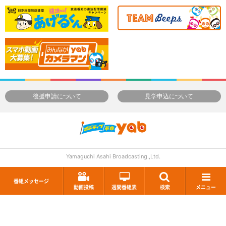
後援申請について
見学申込について
Yamaguchi Asahi Broadcasting.,Ltd.
番組メッセージ
動画投稿
週間番組表
検索
メニュー