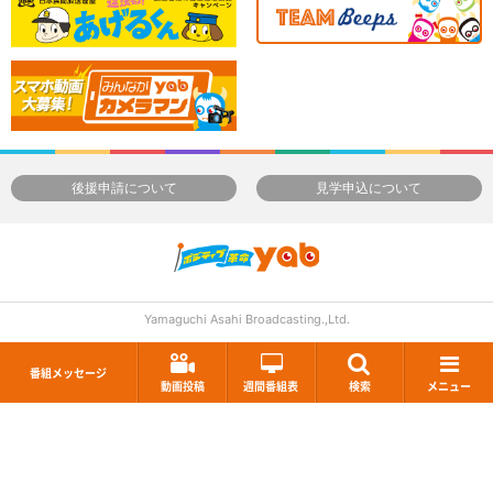
後援申請について
見学申込について
Yamaguchi Asahi Broadcasting.,Ltd.
番組メッセージ
動画投稿
週間番組表
検索
メニュー