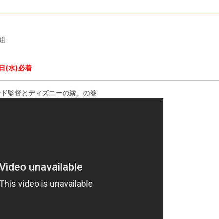
組
日(水)必着
ード監督とディズニーの縁」の巻