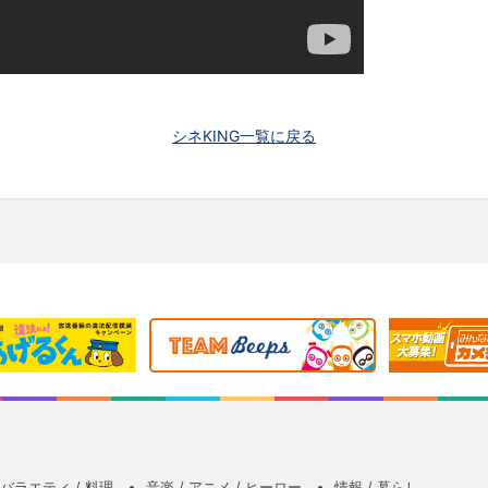
シネKING一覧に戻る
バラエティ / 料理
音楽 / アニメ / ヒーロー
情報 / 暮らし