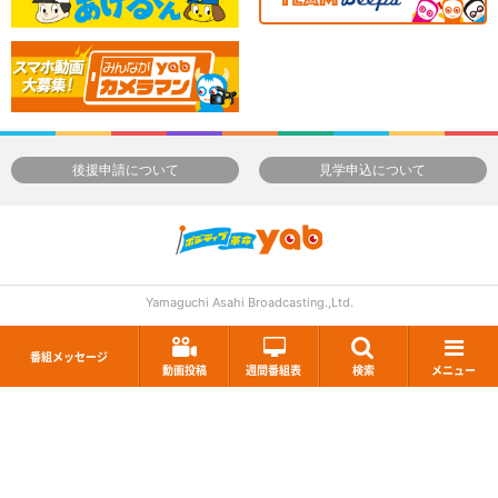
後援申請について
見学申込について
Yamaguchi Asahi Broadcasting.,Ltd.
番組メッセージ
動画投稿
週間番組表
検索
メニュー