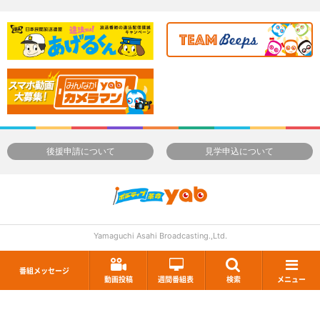
後援申請について
見学申込について
Yamaguchi Asahi Broadcasting.,Ltd.
番組メッセージ
動画投稿
週間番組表
検索
メニュー