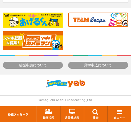
後援申請について
見学申込について
Yamaguchi Asahi Broadcasting.,Ltd.
番組メッセージ
動画投稿
週間番組表
検索
メニュー