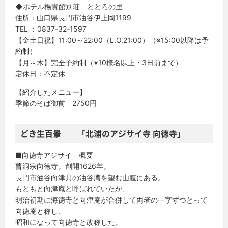
◆ホテル楊貴館別荘 ととろの里
住所：山口県長門市油谷伊上岡1199
TEL ：0837-32-1597
【金土日祝】11:00～22:00（L.O.21:00）（※15:00以降は予
約制）
【月～木】完全予約制（※10様名以上・3日前まで）
定休日：不定休
【紹介したメニュー】
季節のそば御前 2750円
どき生百景 「北浦のアジサイ寺 向徳寺」
■向徳寺アジサイ 概要
曹洞宗向徳寺。創開1626年。
長門市油谷向津具の油谷湾を望む山腹にある。
もともと向津庵と呼ばれていたが、
明治初期に海徳寺と向津庵が合併して両者の一字ずつとって
向徳庵と称し、
昭和になって向徳寺と改称した。