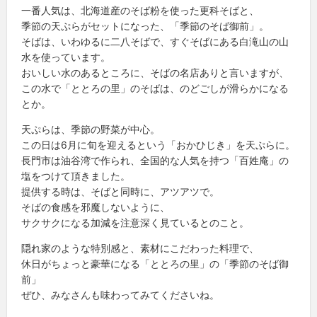
一番人気は、北海道産のそば粉を使った更科そばと、
季節の天ぷらがセットになった、「季節のそば御前」。
そばは、いわゆるに二八そばで、すぐそばにある白滝山の山
水を使っています。
おいしい水のあるところに、そばの名店ありと言いますが、
この水で「ととろの里」のそばは、のどごしが滑らかになる
とか。
天ぷらは、季節の野菜が中心。
この日は6月に旬を迎えるという「おかひじき」を天ぷらに。
長門市は油谷湾で作られ、全国的な人気を持つ「百姓庵」の
塩をつけて頂きました。
提供する時は、そばと同時に、アツアツで。
そばの食感を邪魔しないように、
サクサクになる加減を注意深く見ているとのこと。
隠れ家のような特別感と、素材にこだわった料理で、
休日がちょっと豪華になる「ととろの里」の「季節のそば御
前」
ぜひ、みなさんも味わってみてくださいね。