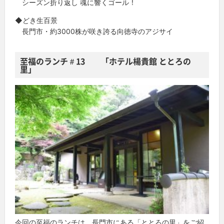
シーズン折り返し 魂に響くゴール！
◆どき生百景
長門市・約3000株が咲き誇る向徳寺のアジサイ
至福のランチ＃13 「ホテル楊貴館 ととろの
里」
今回の至福のランチは、長門市にある「ととろの里」をご紹