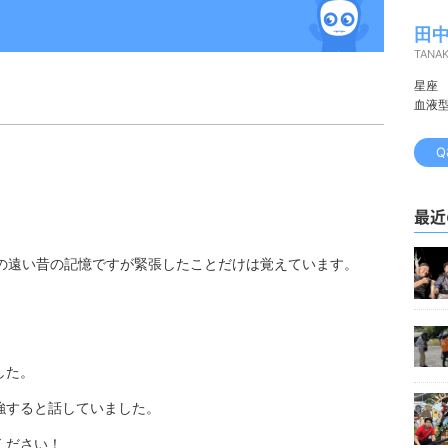
田中
TANA
星座
血液
Q
。
最近
前の遠い昔の記憶ですが緊張したことだけは覚えています。
した。
強すると話していました。
ください！