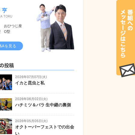
 亨
KA TORU
おひつじ座
型
O型
&Aを見る
の投稿
2026年07月07日(火)
イカと昆虫と私
2026年06月02日(火)
ハチミツ＆バラ 生中継の裏側
2026年05月05日(火)
オクトーバーフェストでの出会
い