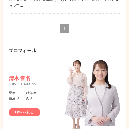
時期で...
1
プロフィール
清水 春名
SHIMIZU HARUNA
星座
牡羊座
血液型
A型
Q&Aを見る